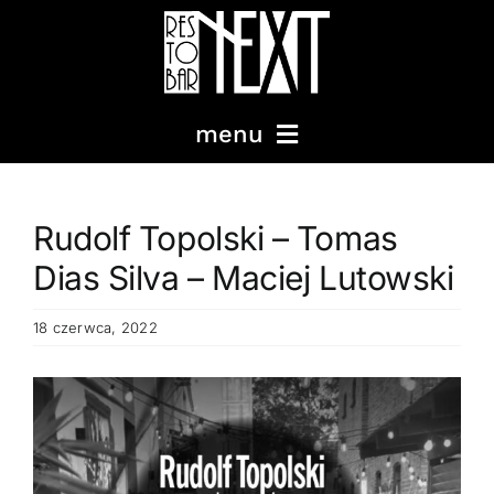
Przejdź
do
Wpis
zawartości
menu
MENU
Rudolf Topolski – Tomas
Dias Silva – Maciej Lutowski
KOKTAJLE
18 czerwca, 2022
IMPREZY
Pokaż
WYDARZENIA
większy
obrazek
PODRÓŻE