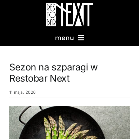
Przejdź
do
Wpis
zawartości
menu
MENU
Sezon na szparagi w
Restobar Next
KOKTAJLE
11 maja, 2026
IMPREZY
Pokaż
WYDARZENIA
większy
obrazek
PODRÓŻE