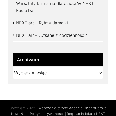
Warsztaty kulinarne dla dzieci W NEXT
Resto bar
NEXT art – Rytmy Jamajki
NEXT art – „Utkane z codzienności”
Archiwum
Archiwum
Copyright 2022 |
Wdrożenie strony Agencja Dziennikarska
NewsNet
|
Polityka prywatności |
Regulamin lokalu NEXT