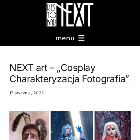
Przejdź
do
Wpis
zawartości
menu
MENU
NEXT art – „Cosplay
Charakteryzacja Fotografia”
KOKTAJLE
17 stycznia, 2022
IMPREZY
Pokaż
WYDARZENIA
większy
obrazek
PODRÓŻE