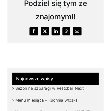
Podziel się tym ze
znajomymi!
Facebook
X
LinkedIn
WhatsApp
Email
Najnowsze wpisy
Sezon na szparagi w Restobar Next
Menu miesiąca – Kuchnia włoska