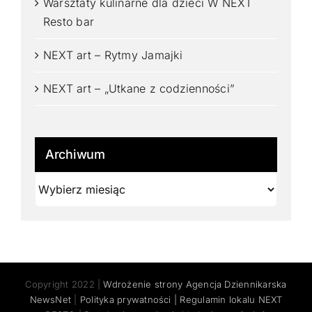
Warsztaty kulinarne dla dzieci W NEXT
Resto bar
NEXT art – Rytmy Jamajki
NEXT art – „Utkane z codzienności”
Archiwum
Archiwum
Copyright 2022 |
Wdrożenie strony Agencja Dziennikarska
NewsNet
|
Polityka prywatności |
Regulamin lokalu NEXT